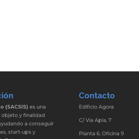
ción
Contacto
co (SACSIS)
es una
Edificio Agora
 objeto y finalidad
C/ Via Apia, 7
, ayudando a conseguir
s, start-ups y
Planta 6, Oficina 9