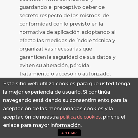
guardando el preceptivo deber de
secreto respecto de los mismos, de
conformidad con lo previsto en la
normativa de aplicación, adoptando al
efecto las medidas de índole técnica y
organizativas necesarias que
garanticen la seguridad de sus datos y
eviten su alteración, pérdida,
tratamiento o acceso no autorizado,
habida cuenta del estado de la
Este sitio web utiliza cookies para que usted tenga
tecnología, la naturaleza de los datos
la mejor experiencia de usuario. Si continúa
almacenados y los riesgos a que están
navegando está dando su consentimiento para la
expuestos.
aceptación de las mencionadas cookies y la
aceptación de nuestra
, pinche el
política de cookies
Fecha última actualización: 28 de
enlace para mayor información.
febrero de 2022.
ACEPTAR