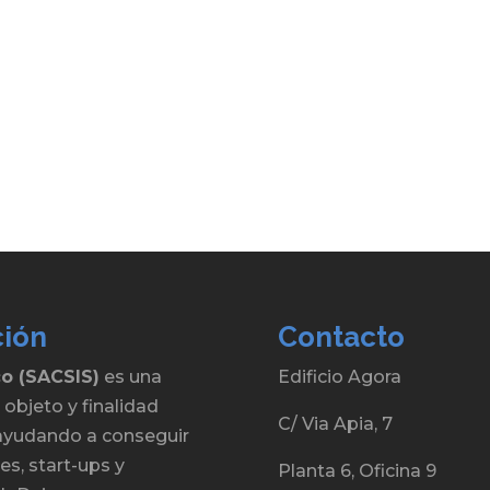
ción
Contacto
co (SACSIS)
es una
Edificio Agora
 objeto y finalidad
C/ Via Apia, 7
, ayudando a conseguir
s, start-ups y
Planta 6, Oficina 9