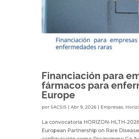
Financiación para e
fármacos para enfer
Europe
por
SACSIS
|
Abr 9, 2026
|
Empresas
,
Horiz
La convocatoria HORIZON-HLTH-2026-0
European Partnership on Rare Diseases
configuración como Programme Co-fund 