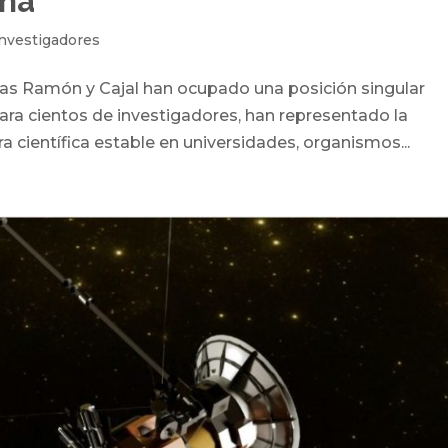
aña
Investigadores
as Ramón y Cajal han ocupado una posición singular
ara cientos de investigadores, han representado la
ra científica estable en universidades, organismos...