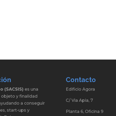
ción
Contacto
co (SACSIS)
es una
Edificio Agora
 objeto y finalidad
C/ Via Apia, 7
, ayudando a conseguir
s, start-ups y
Planta 6, Oficina 9