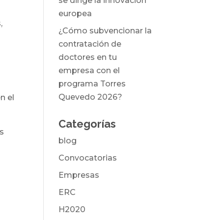
se dirige la innovación
europea
,
¿Cómo subvencionar la
contratación de
doctores en tu
empresa con el
programa Torres
Quevedo 2026?
n el
Categorías
as
blog
Convocatorias
Empresas
ERC
H2020