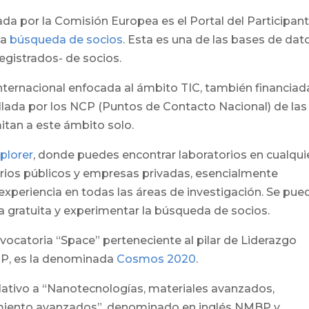
a por la Comisión Europea es el Portal del Participan
la
búsqueda de socios
. Esta es una de las bases de dat
egistrados- de socios.
internacional enfocada al ámbito TIC, también financiad
llada por los NCP (Puntos de Contacto Nacional) de las
mitan a este ámbito solo.
plorer
, donde puedes encontrar laboratorios en cualqui
orios públicos y empresas privadas, esencialmente
 experiencia en todas las áreas de investigación. Se pue
ma gratuita y experimentar la búsqueda de socios.
vocatoria “Space” perteneciente al pilar de Liderazgo
NCP, es la denominada
Cosmos 2020
.
elativo a “Nanotecnologías, materiales avanzados,
amiento avanzados”, denominado en inglés NMBP y