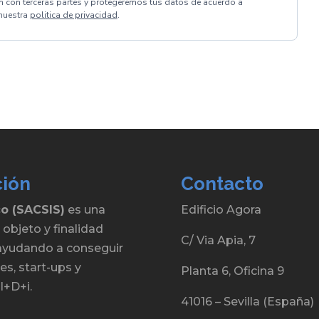
 con terceras partes y protegeremos tus datos de acuerdo a
nuestra
politica de privacidad
.
ción
Contacto
co (SACSIS)
es una
Edificio Agora
 objeto y finalidad
C/ Via Apia, 7
, ayudando a conseguir
s, start-ups y
Planta 6, Oficina 9
I+D+i.
41016 – Sevilla (España)