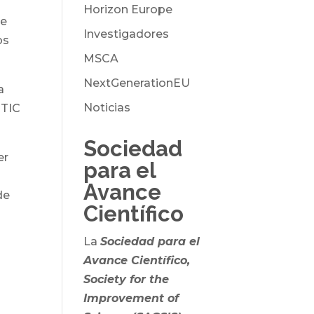
Horizon Europe
te
Investigadores
os
MSCA
NextGenerationEU
a
Noticias
 TIC
Sociedad
er
para el
Avance
de
Científico
La
Sociedad para el
Avance Científico,
Society for the
Improvement of