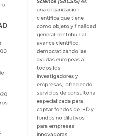
Science (SACSIS)
es
cio
una organización
científica que tiene
AD
como objeto y finalidad
general contribuir al
n
avance científico,
000
democratizando las
ayudas europeas a
todos los
de
investigadores y
empresas, ofreciendo
servicios de consultoría
020,
especializada para
uros
captar fondos de I+D y
fondos no dilutivos
para empresas
s
innovadoras.