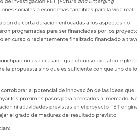
o de investigación FET (
Future and Emerging
ciones sociales o economías tangibles para la vida real.
ración de corta duración enfocadas a los aspectos no
fueron programadas para ser financiadas por los proyect
to en curso o recientemente finalizado financiado a trav
.
aunchpad no es necesario que el consorcio, al completo
de la propuesta sino que es suficiente con que uno de l
 y corroborar el potencial de innovación de las ideas que
oyar los próximos pasos para acercarlos al mercado. N
ción ni actividades previstas en el proyecto FET origina
jar el grado de madurez del resultado previsto.
ian: