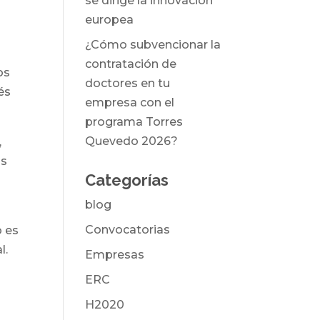
se dirige la innovación
europea
¿Cómo subvencionar la
contratación de
os
doctores en tu
és
empresa con el
programa Torres
Quevedo 2026?
,
os
Categorías
blog
Convocatorias
o es
l.
Empresas
ERC
H2020