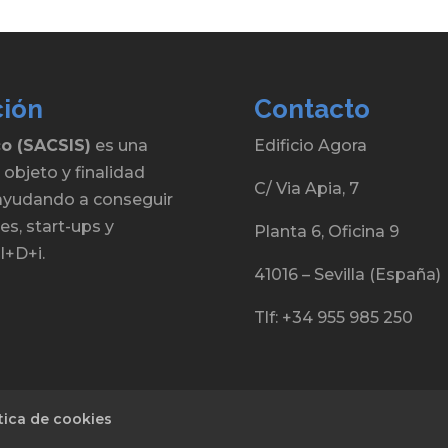
ción
Contacto
co (SACSIS)
es una
Edificio Agora
 objeto y finalidad
C/ Via Apia, 7
, ayudando a conseguir
s, start-ups y
Planta 6, Oficina 9
I+D+i.
41016 – Sevilla (España)
Tlf: +34 955 985 250
ítica de cookies