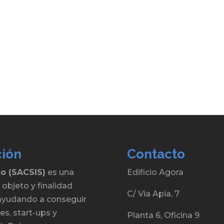
ción
Contacto
co (SACSIS)
es una
Edificio Agora
 objeto y finalidad
C/ Via Apia, 7
, ayudando a conseguir
s, start-ups y
Planta 6, Oficina 9