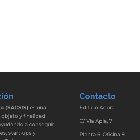
ción
Contacto
co (SACSIS)
es una
Edificio Agora
 objeto y finalidad
C/ Via Apia, 7
, ayudando a conseguir
s, start-ups y
Planta 6, Oficina 9