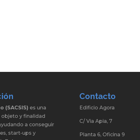
ción
Contacto
co (SACSIS)
es una
Edificio Agora
 objeto y finalidad
C/ Via Apia, 7
, ayudando a conseguir
s, start-ups y
Planta 6, Oficina 9