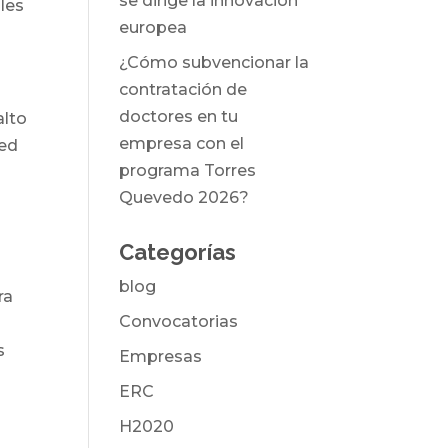
se dirige la innovación
les
europea
¿Cómo subvencionar la
contratación de
doctores en tu
alto
empresa con el
red
programa Torres
Quevedo 2026?
Categorías
blog
ra
Convocatorias
s
Empresas
ERC
H2020