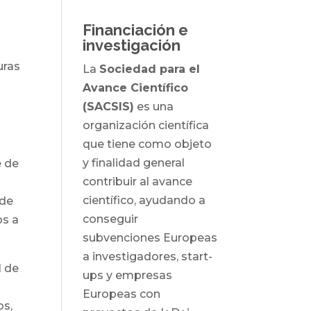
Financiación e
investigación
uras
La
Sociedad para el
Avance Científico
(SACSIS)
es una
organización científica
que tiene como objeto
y finalidad general
e de
contribuir al avance
científico, ayudando a
 de
conseguir
os a
subvenciones Europeas
a investigadores, start-
l de
ups y empresas
Europeas con
os,