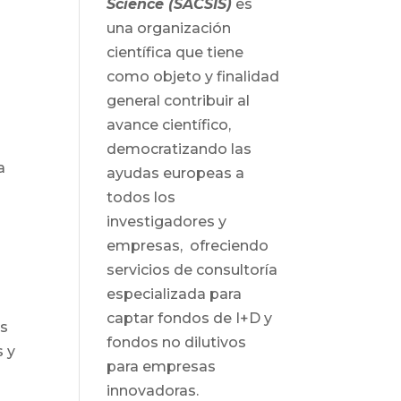
Science (SACSIS)
es
n
una organización
científica que tiene
como objeto y finalidad
general contribuir al
avance científico,
democratizando las
a
ayudas europeas a
todos los
investigadores y
empresas, ofreciendo
servicios de consultoría
especializada para
captar fondos de I+D y
és
fondos no dilutivos
s y
para empresas
innovadoras.