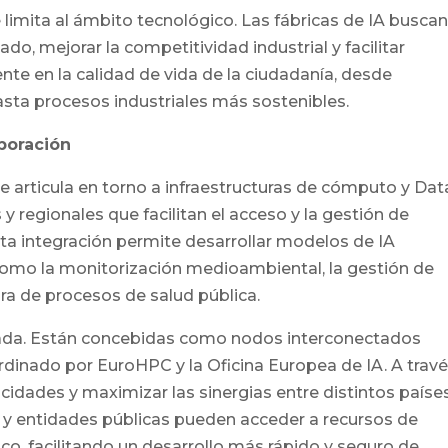
limita al ámbito tecnológico. Las fábricas de IA busca
do, mejorar la competitividad industrial y facilitar
te en la calidad de vida de la ciudadanía, desde
sta procesos industriales más sostenibles.
boración
se articula en torno a infraestructuras de cómputo y Dat
 y regionales que facilitan el acceso y la gestión de
a integración permite desarrollar modelos de IA
omo la monitorización medioambiental, la gestión de
ora de procesos de salud pública.
lada. Están concebidas como nodos interconectados
inado por EuroHPC y la Oficina Europea de IA. A trav
cidades y maximizar las sinergias entre distintos paíse
 y entidades públicas pueden acceder a recursos de
o, facilitando un desarrollo más rápido y seguro de