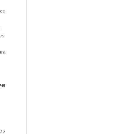
 se
n
es
ara
ve
pos