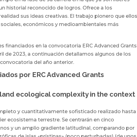
n historial reconocido de logros. Ofrece a los
realidad sus ideas creativas. El trabajo pionero que ello
tos sociales, económicos y medioambientales más
ores financiados en la convocatoria ERC Advanced Grants
il de 2023, a continuación detallamos algunos de los
 convocatoria del año anterior.
ciados por ERC Advanced Grants
sland ecological complexity in the context
mpleto y cuantitativamente sofisticado realizado hasta 
er ecosistema terrestre. Se centrarán en cinco
nos y un amplio gradiente latitudinal, comparando por
tróficas de islas «prístinas» (poco perturbadas) (de unos