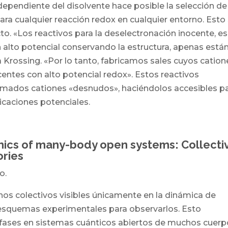
ndependiente del disolvente hace posible la selección de
ra cualquier reacción redox en cualquier entorno. Esto
ecto. «Los reactivos para la deselectronación inocente, es
un alto potencial conservando la estructura, apenas está
 Krossing. «Por lo tanto, fabricamos sales cuyos cation
ntes con alto potencial redox». Estos reactivos
lamados cationes «desnudos», haciéndolos accesibles p
licaciones potenciales.
ics of many-body open systems: Collecti
ories
o.
s colectivos visibles únicamente en la dinámica de
á esquemas experimentales para observarlos. Esto
e fases en sistemas cuánticos abiertos de muchos cuer