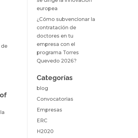
se dirige la innovación
europea
s
¿Cómo subvencionar la
contratación de
doctores en tu
empresa con el
 de
programa Torres
Quevedo 2026?
Categorías
blog
 of
Convocatorias
Empresas
la
ERC
H2020