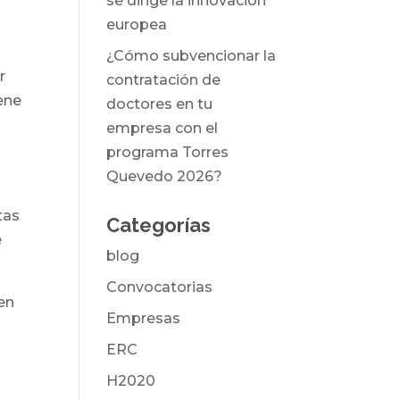
se dirige la innovación
europea
¿Cómo subvencionar la
r
contratación de
ene
doctores en tu
empresa con el
programa Torres
Quevedo 2026?
tas
Categorías
e
blog
Convocatorias
en
Empresas
ERC
H2020