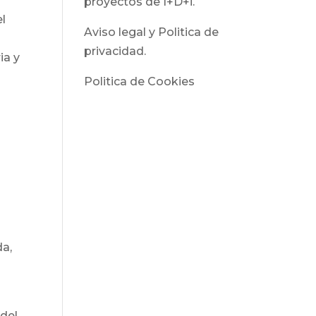
proyectos de I+D+i.
el
Aviso legal y Politica de
privacidad.
ia y
Politica de Cookies
da,
 del