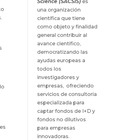
Science (SACSIS)
es
to
una organización
.
científica que tiene
como objeto y finalidad
general contribuir al
avance científico,
s
democratizando las
ayudas europeas a
todos los
investigadores y
empresas, ofreciendo
do
servicios de consultoría
especializada para
captar fondos de I+D y
y
fondos no dilutivos
ces
para empresas
innovadoras.