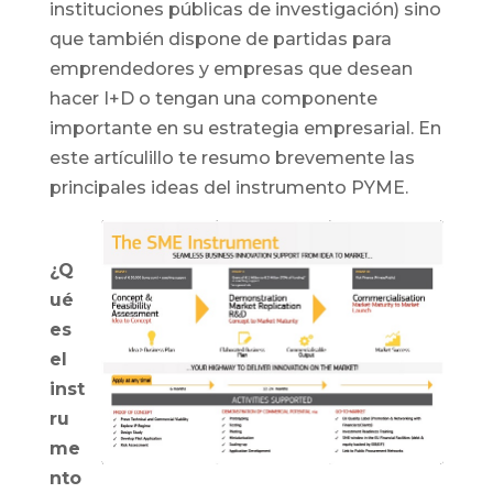
instituciones públicas de investigación) sino
que también dispone de partidas para
emprendedores y empresas que desean
hacer I+D o tengan una componente
importante en su estrategia empresarial. En
este artículillo te resumo brevemente las
principales ideas del instrumento PYME.
¿Q
ué
es
el
inst
ru
me
nto