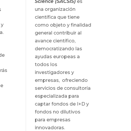
Science (SACSIS)
es
una organización
s
científica que tiene
 y
como objeto y finalidad
a.
general contribuir al
avance científico,
democratizando las
de
ayudas europeas a
todos los
rás
investigadores y
empresas, ofreciendo
de
servicios de consultoría
especializada para
captar fondos de I+D y
fondos no dilutivos
para empresas
innovadoras.