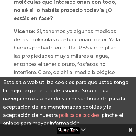
moléculas que interaccionan con todo,
no sé si lo habéis probado todavía ¿O
estáis en fase?
Vicente:
Sí, tenemos ya algunas medidas
de las moléculas que funcionan mejor. Ya la
hemos probado en buffer PBS y cumplían
las propiedades muy similares al agua,
entonces el tener cloruro, fosfatos no
interfiere. Claro, de ahí al medio biológico
aún es un paso muy lejano porque
Este sitio web utiliza cookies para que usted tenga
tendremos también proteínas y otras
la mejor experiencia de usuario. Si continúa
biomoléculas. Entonces, estamos poco a
navegando está dando su consentimiento para la
poco intentándonos acercar a la parte más
aceptación de las mencionadas cookies y la
biológica que es un salto muy grande por
aceptación de nuestra
, pinche el
política de cookies
todas las moléculas que hay en un medio
enlace para mayor información.
biológico. Tendremos que en breve
Share This
ACEPTAR