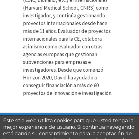
(CSIC, Bionand, etc.) e internacionales
(Harvard Medical School, CNRS) como
investigador, y continúa gestionando
proyectos internacionales desde hace
más de 11 años. Evaluador de proyectos
internacionales para la CE, colabora
asímismo como evaluador con otras
agencias europeas que gestionan
subvenciones para empresas e
investigadores. Desde que comenzó
Horizon 2020, David ha ayudado a
conseguir financiación a más de 60
proyectos de innovación e investigación.
Este sitio web utiliza cookies para que usted tenga la
Inicio
Quienes somos
Servicios
mejor experiencia de usuario. Si continúa navegando
Next Generation Eu
Trabaja con Nosotros
está dando su consentimiento para la aceptación de