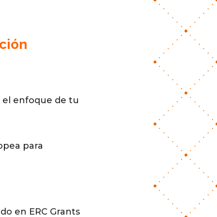
ción
r el enfoque de tu
ropea para
ado en ERC Grants