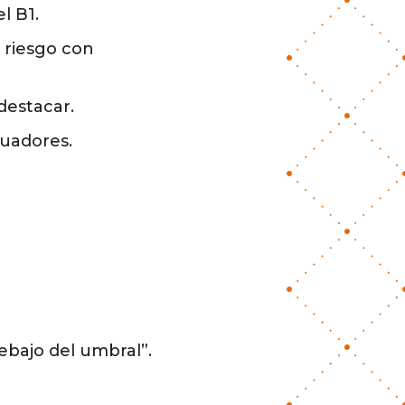
l B1.
 riesgo con
destacar.
luadores.
bajo del umbral”.