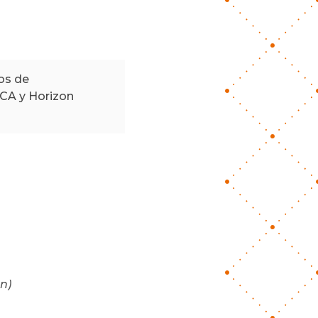
ños de
SCA y Horizon
n)